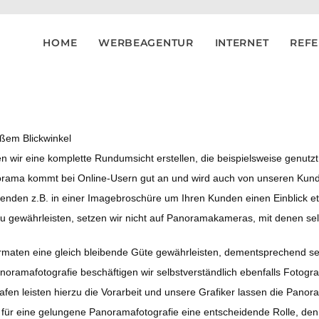
HOME
WERBEAGENTUR
INTERNET
REF
oßem Blickwinkel
 wir eine komplette Rundumsicht erstellen, die beispielsweise genutz
anorama kommt bei Online-Usern gut an und wird auch von unseren Kun
enden z.B. in einer Imagebroschüre um Ihren Kunden einen Einblick et
u gewährleisten, setzen wir nicht auf Panoramakameras, mit denen selb
ormaten eine gleich bleibende Güte gewährleisten, dementsprechend se
noramafotografie beschäftigen wir selbstverständlich ebenfalls Fotogr
afen leisten hierzu die Vorarbeit und unsere Grafiker lassen die Pan
 für eine gelungene Panoramafotografie eine entscheidende Rolle, denn