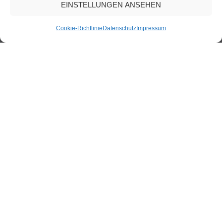
EINSTELLUNGEN ANSEHEN
Cookie-Richtlinie
Datenschutz
Impressum
AI
,
SEO Suchmaschinenoptimerung
03
SEP. 2025