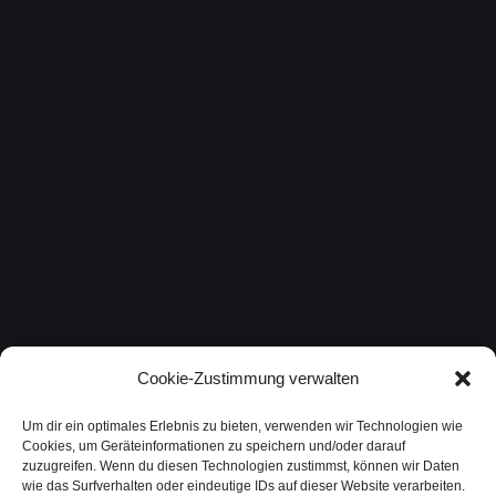
Cookie-Zustimmung verwalten
Um dir ein optimales Erlebnis zu bieten, verwenden wir Technologien wie
Cookies, um Geräteinformationen zu speichern und/oder darauf
zuzugreifen. Wenn du diesen Technologien zustimmst, können wir Daten
wie das Surfverhalten oder eindeutige IDs auf dieser Website verarbeiten.